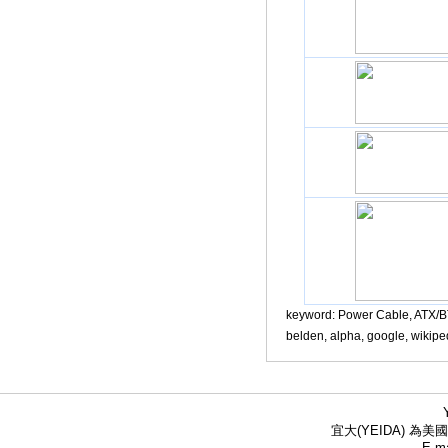
keyword:
Power Cable, A
belden, alpha, google, wiki
宜大(YEIDA) 為美國
E-ma