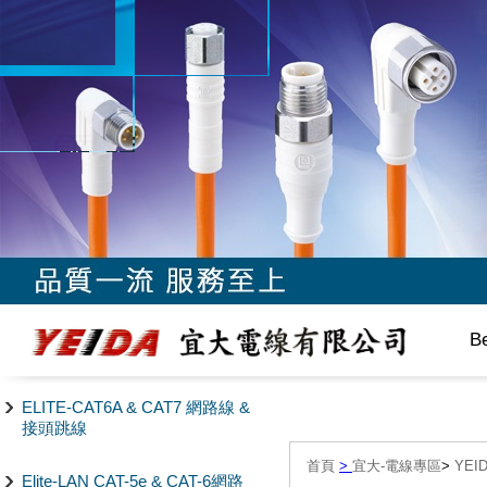
B
ELITE-CAT6A & CAT7 網路線 &
接頭跳線
首頁
>
宜大-電線專區
>
YE
Elite-LAN CAT-5e & CAT-6網路