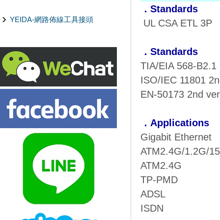
．Standards
YEIDA-網路佈線工具接頭
UL CSA ETL 3P
．Standards
TIA/EIA 568-B2.1
ISO/IEC 11801 2n
EN-50173 2nd ver
．Applications
Gigabit Ethernet
ATM2.4G/1.2G/15
ATM2.4G
TP-PMD
ADSL
ISDN