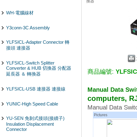
換器
WH-電腦線材
Y3conn-3C Assembly
YLFSICL-Adapter Connector 轉
接頭 連接器
YLFSICL-Switch Splitter
Converter & HUB 切換器 分配器
商品編號:
YLFSIC
延長器 ＆ 轉換器
Manual Data S
YLFSICL-USB 連接器 連接線
computers, R
YUNIC-High Speed Cable
Manual Data Swit
Pictures
YU-SEN 免剝式接頭(接續子)
Insulation Displacement
Connector