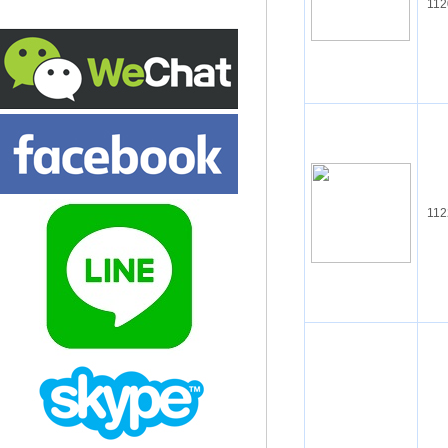
112
112