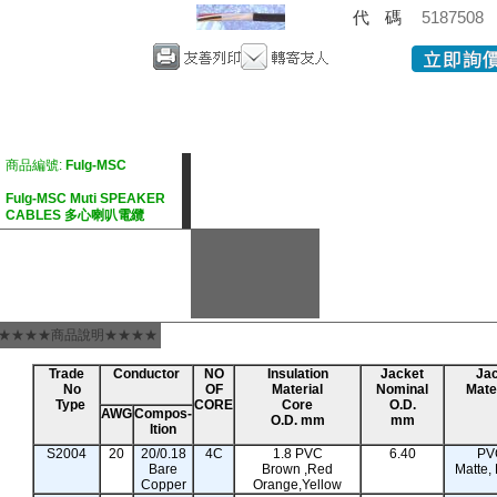
代碼
5187508
商品編號:
Fulg-MSC
Fulg-MSC Muti SPEAKER
CABLES 多心喇叭電纜
★★★★商品說明★★★★
Trade
Conductor
NO
Insulation
Jacket
Ja
No
OF
Material
Nominal
Mate
Type
CORE
Core
O.D.
AWG
Compos-
O.D. mm
mm
Ition
S2004
20
20/0.18
4C
1.8 PVC
6.40
PV
Bare
Brown ,Red
Matte, 
Copper
Orange,Yellow