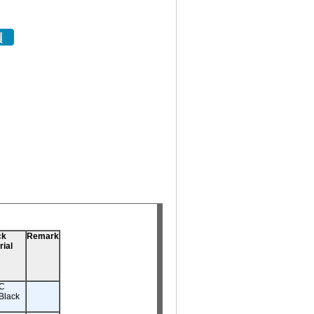
ck
Remark
rial
C
Black