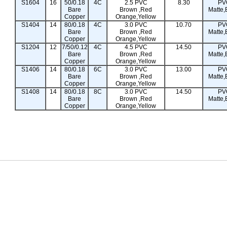
S1604
16
50/0.18
4C
2.5 PVC
8.30
PV
Bare
Brown ,Red
Matte,
Copper
Orange,Yellow
S1404
14
80/0.18
4C
3.0 PVC
10.70
PV
Bare
Brown ,Red
Matte,
Copper
Orange,Yellow
S1204
12
7/50/0.12
4C
4.5 PVC
14.50
PV
Bare
Brown ,Red
Matte,
Copper
Orange,Yellow
S1406
14
80/0.18
6C
3.0 PVC
13.00
PV
Bare
Brown ,Red
Matte,
Copper
Orange,Yellow
S1408
14
80/0.18
8C
3.0 PVC
14.50
PV
Bare
Brown ,Red
Matte,
Copper
Orange,Yellow