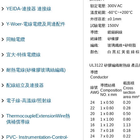
額定電壓:
300V AC
YEIDA-連接器 連接線
溫度範圍:
-60°C~+200°C
外徑容差:
±0.1mm
Y-Woer-電線電纜及周邊配件
試驗電壓:
1500V
導體:
鍍錫銅線
同軸電纜
絕緣體:
矽橡膠
編織:
玻璃纖維+矽樹脂
顏色:
白 黑 紅 黃 藍 綠 
宜大-特殊電纜線
UL3122 矽膠編織耐熱線 產
耐熱電線(矽橡膠玻璃絲編織)
導體
Conductor
截面積
配線組立及連接器
導體結構
線號
Cross
Composition
AWG
section
NO. x mm
area mm²
電子線-高溫線/照射線
24
1 x 0.50
0.20
22
1 x 0.60
0.28
20
1 x 0.80
0.50
ThermocoupleExtensionWire熱
18
1 x 1.00
0.80
偶補償導線
16
1 x 1.20
1.13
26
7 x 0.18
0.18
24
7 x 0.20
0.22
PVC- Instrumentation-Control-