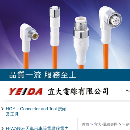
B
HOYU-Connector and Tool 接頭
及工具
首頁
>
宜大-電線專區
>
>
耐
H-WANG-天車吊車等電纜線電力