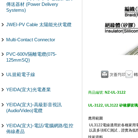
傳送器材 (Power Delivery
Systems)
JWEI-PV Cable 太陽能光伏電纜
Multi-Contact Connector
PVC-600V隔離電纜(075-
125mmSQ)
UL規範電子線
YEIDA(宜大)光電產業
商品編號:
NZ-UL-3122
YEIDA(宜大)-高級影音視訊
UL-3122, UL3122 矽橡膠玻
(Audio/Video)電纜
應用範圍
YEIDA(宜大)-電話/電腦網路/監控
UL3122電線適用於各種家
以及多項IEC測試，證實為
佈線產品
技術資料