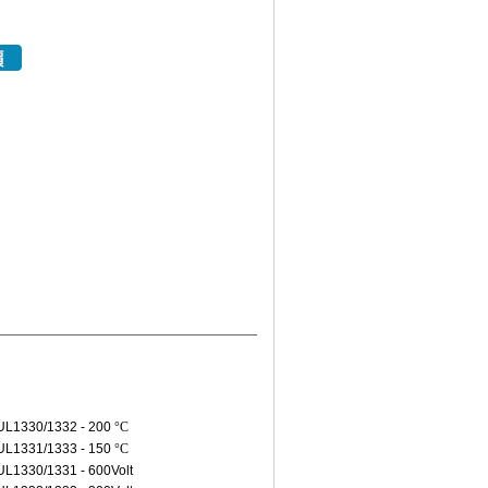
330/1332 - 200
°C
1333 - 150
°C
30/1331 - 600Volt