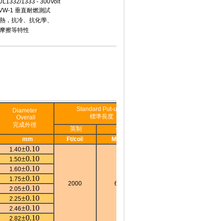
333 - 300Volt
VW-1 垂直耐燃測試
熱，抗冷、抗化學、
摩擦等特性
Standard Put-up
Diameter
標準長度
Overall
完成外徑
英制
公制
mm
Ft/coi
l
M/coil
±0.10
1.40
±0.10
1.50
±0.10
1.60
±0.10
1.75
2000
610
±0.10
2.05
±0.10
2.25
±0.10
2.46
±0.10
2.82