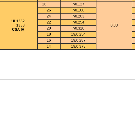
28
7/0.127
26
7/0.160
24
7/0.203
UL1332
22
7/0.254
1333
0.33
20
7/0.320
CSA IA
18
19/0.254
16
19/0.287
14
19/0.373