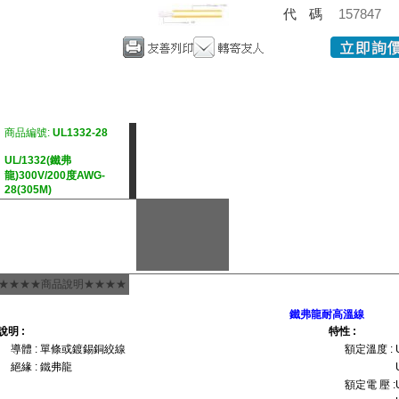
代碼
157847
商品編號:
UL1332-28
UL/1332(鐵弗
龍)300V/200度AWG-
28(305M)
★★★★商品說明★★★★
鐵弗龍耐高溫線
說明 :
特性 :
導體 : 單條或鍍錫銅絞線
額定溫度 : UL1
絕緣 : 鐵弗龍
UL1331/
額定電 壓 :UL13