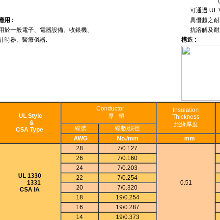
UL1332/1
可通過 UL 
應用 :
具優越之耐
用於一般電子、電器設備、收銀機、
抗溶解及耐
計時器、醫療儀器.
構造 :
Conductor
Insulation
UL Style
導 體
Thickness
&
絕緣厚度
線號
線數/線徑
CSA Type
AWG
No./mm
mm
28
7/0.127
26
7/0.160
24
7/0.203
UL 1330
22
7/0.254
1331
0.51
20
7/0.320
CSA IA
18
19/0.254
16
19/0.287
14
19/0.373