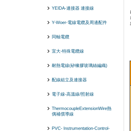
YEIDA-連接器 連接線
Y-Woer-電線電纜及周邊配件
同軸電纜
宜大-特殊電纜線
耐熱電線(矽橡膠玻璃絲編織)
配線組立及連接器
電子線-高溫線/照射線
ThermocoupleExtensionWire熱
偶補償導線
PVC- Instrumentation-Control-