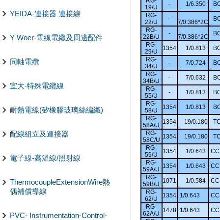
RG-
-
1/6.350
B
19/U
YEIDA-連接器 連接線
RG-
-
B
22/U
7/0.386*2C
RG-
-
B
Y-Woer-電線電纜及周邊配件
22B/U
7/0.386*2C
RG-
1354
1/0.813
B
29/U
RG-
同軸電纜
-
7/0.724
B
34/U
RG-
-
7/0.632
B
34B/U
宜大-特殊電纜線
RG-
-
1/0.813
B
55/U
RG-
1354
1/0.813
B
耐熱電線(矽橡膠玻璃絲編織)
58/U
RG-
1354
19/0.180
T
58A/U
配線組立及連接器
RG-
1354
19/0.180
T
58C/U
RG-
1354
1/0.643
CC
59/U
電子線-高溫線/照射線
RG-
1354
1/0.643
CC
59A/U
RG-
1071
1/0.584
CC
ThermocoupleExtensionWire熱
59B/U
偶補償導線
RG-
1354
1/0.643
CC
62/U
RG-
1478
1/0.643
CC
62A/U
PVC- Instrumentation-Control-