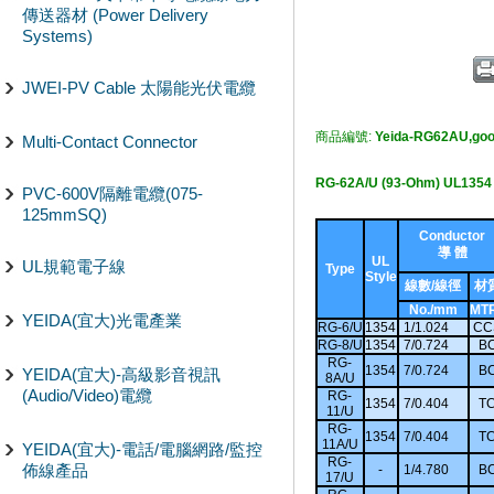
傳送器材 (Power Delivery
Systems)
JWEI-PV Cable 太陽能光伏電纜
商品編號:
Yeida-RG62AU,goo
Multi-Contact Connector
RG-62A/U (93-Ohm) UL135
PVC-600V隔離電纜(075-
125mmSQ)
Conductor
導 體
UL
UL規範電子線
Type
Style
線數/線徑
材
No./mm
MT
YEIDA(宜大)光電產業
RG-6/U
1354
1/1.024
CC
RG-8/U
1354
7/0.724
B
RG-
1354
7/0.724
B
YEIDA(宜大)-高級影音視訊
8A/U
(Audio/Video)電纜
RG-
1354
7/0.404
T
11/U
RG-
1354
7/0.404
T
11A/U
YEIDA(宜大)-電話/電腦網路/監控
RG-
佈線產品
-
1/4.780
B
17/U