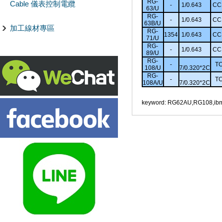
RG-
Cable 儀表控制電纜
-
1/0.643
CC
63/U
RG-
-
1/0.643
CC
63B/U
加工線材專區
RG-
1354
1/0.643
CC
71/U
RG-
-
1/0.643
CC
89/U
RG-
-
T
108/U
7/0.320*2C
RG-
-
T
108A/U
7/0.320*2C
keyword: RG62AU,RG108,ibm,