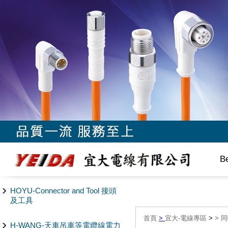
B
HOYU-Connector and Tool 接頭
及工具
首頁
>
宜大-電線專區
>
>
同
H-WANG-天車吊車等電纜線電力