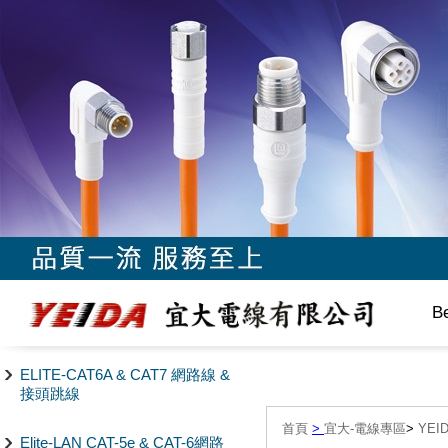
B
ELITE-CAT6A & CAT7 網路線 &
接頭跳線
首頁
>
宜大-電線專區
>
YE
Elite-LAN CAT-5e & CAT-6網路