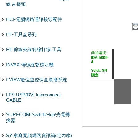
線 & 接頭
HCI-電腦網路通訊接頭配件
HT-工具盒系列
HT-剪線夾線剝線打線-工具
商品編號:
IDA-5009-
4
INVAX-佈線線號標示機
Yeida-SR
護套
I-VIEW數位監控保全廣播系統
LFS-USB/DVI Interconnect
CABLE
SURECOM-Switch/Hub/光電轉
換器
SY-家庭寬頻網路資訊箱(宅內箱)