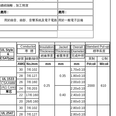
纏繞隔離，加工簡潔
應用 :
應用 :
用於錄音、錄影、音響系統及電子電路
用於一般電子設備
Conductor
Standard Put-up
Insulation
Jacket
Overall
UL Style
導 體
標準長度
Thickness
Thickness
Diameter
&
絕緣厚度
被覆厚度
完成外徑
CSAType
線號
線數/線徑
英制
公制
AWG
No./mm
mm
mm
mm
Ft/coil
M/coil
30
7/0.102
1.70±0.10
28
7/0.127
0.35
1.80±0.10
UL 1533
26
7/0.160
2.00±0.10
CSA AWM
0.25
2000
610
1A(1 Core)
24
7/0.203
2.20±0.10
單芯
22
17/0.160
0.40
2.40±0.10
20
26/0.160
2.60±0.10
30
7/0.102
2.80±0.10
UL 2547
28
7/0.127
2.80±0.10