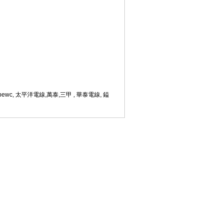
a, pewc, 太平洋電線,萬泰,三甲 , 華泰電線, 鎰