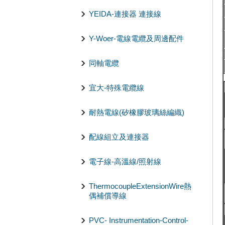
YEIDA-連接器 連接線
Y-Woer-電線電纜及周邊配件
同軸電纜
宜大-特殊電纜線
耐熱電線(矽橡膠玻璃絲編織)
配線組立及連接器
電子線-高溫線/照射線
ThermocoupleExtensionWire熱
偶補償導線
PVC- Instrumentation-Control-