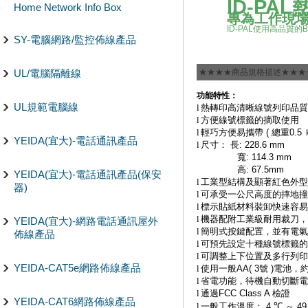
ID-PAL
Home Network Info Box
專為工作現
ID-PAL
使用高品質的
B
SY-電腦網路/監控佈線產品
UL/電腦隔離線
★★★★商品規格描述★★★
功能特性：
UL規範電腦線
l
熱轉印高清晰線號列印品質
l
方便線號標籤的摘取使用
l
輕巧方便易攜帶
(
總重
0.5
YEIDA(宜大)-電話通訊產品
l
尺寸：
長
: 228.6 mm
寬
: 114.3 mm
高
: 67.5mm
YEIDA(宜大)-電話通訊產品(保安
l
工業型結構及顯著紅色外型
器)
l
可承受一公尺高度的摔地撞
l
標示貼紙材料裝卸快速容易
l
機器配附工業級耐用裁刀，
YEIDA(宜大)-網路電話通訊屋外
l
簡明式按鍵配置，並有電氣
佈線產品
l
可預先設定十種線號標籤的
l
可調整上下位置及多行列印
YEIDA-CAT5e網路佈線產品
l
使用一般
AA( 3
號
)
電池，
l
省電功能，待機自動切斷電
l
通過
FCC Class A
檢證
YEIDA-CAT6網路佈線產品
l
一般工作溫度：
4
℃
～
4