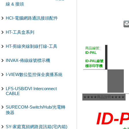
線 & 接頭
HCI-電腦網路通訊接頭配件
HT-工具盒系列
HT-剪線夾線剝線打線-工具
商品編號:
ID-PAL
INVAX-佈線線號標示機
ID-PAL線號
標示印字機
I-VIEW數位監控保全廣播系統
LFS-USB/DVI Interconnect
CABLE
★★★★商品說明★★★★
SURECOM-Switch/Hub/光電轉
ID-
換器
SY-家庭寬頻網路資訊箱(宅內箱)