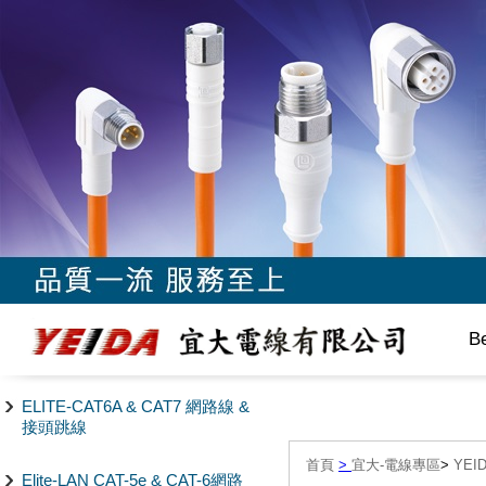
B
ELITE-CAT6A & CAT7 網路線 &
接頭跳線
首頁
>
宜大-電線專區
>
YE
Elite-LAN CAT-5e & CAT-6網路