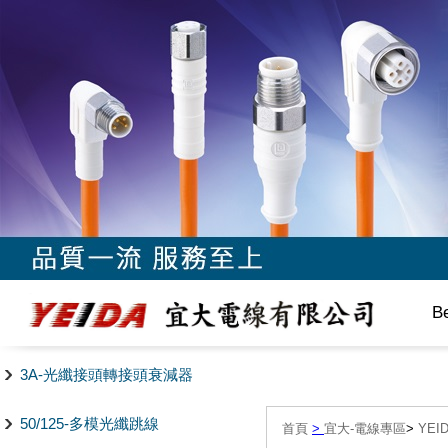
B
3A-光纖接頭轉接頭衰減器
50/125-多模光纖跳線
首頁
>
宜大-電線專區
>
YEI