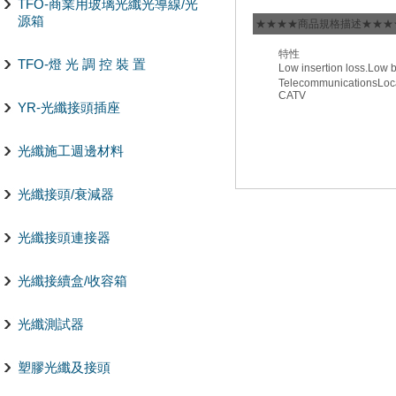
TFO-商業用玻璃光纖光導線/光
源箱
★★★★商品規格描述★★★
特性
TFO-燈 光 調 控 裝 置
Low insertion loss.
Low b
Telecommunications
Loc
CATV
YR-光纖接頭插座
光纖施工週邊材料
光纖接頭/衰減器
光纖接頭連接器
光纖接續盒/收容箱
光纖測試器
塑膠光纖及接頭