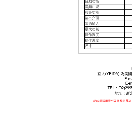
自動功能
音頻功能
報警功能
輸出介面
電源輸入
最大功耗
操作溫度
操作濕度
尺寸
宜大(YEIDA) 為美國
E-ma
E-m
TEL：(02)299
地址：新北
網站所採用資料及圖檔皆屬各