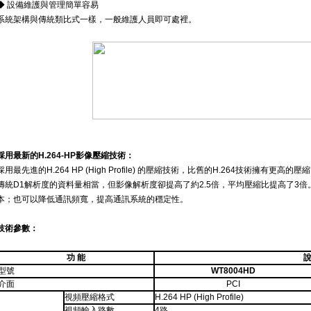
◆ 設備維護與管理簡單容易
系統架構與傳統類比式一樣，一般維護人員即可處裡。
採用最新的H.264-HP影像壓縮技術：
採用最先進的H.264 HP (High Profile) 的壓縮技術，比舊的H.264技術擁有更高的
傳統D1解析度的資料量相當，但影像解析度卻提高了約2.5倍，平均壓縮比提高了3
本；也可以降低通訊頻寬，提高通訊系統的穩定性。
技術參數：
功 能
說
型號
WT8004HD
介面
PCI
視頻壓縮格式
H.264 HP (High Profile)
視頻輸入路數
4路