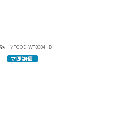
代碼
YFCOD-WT8004HD