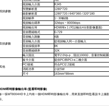
視頻輸入介面
RJ45
預覽解析度
1280*720
視頻參數
錄影解析度
1280*720 / 640*360 / 320*180
視頻幀率
1~ 30幀/路
視頻輸出碼率
32kbps ~ 8000kbps
視頻輸出埠
HDMI埠x 1 (可以輸出4分割影像畫面)
音頻壓縮格式
G.729
音頻輸入路數
4路
音頻輸入介面
從視頻輸入同一介面輸入
音頻參數
音頻採樣頻率
8K
音頻壓縮碼率
32K
輸入阻抗
電平2.0Vp-p，阻抗1000Ω，音量控制範圍
板卡介面
提供PCI和PCI-e二種介面
PCI規範
符合PCI2.2規範
其他
消耗功率
小於5W
尺寸
163mm*98mm
HDMI即時影像輸出埠 (監看即時影像)
每一張WT8004HD卡上均有一個HDMI即時影像輸出埠，用來直接即時監看該卡上
示。