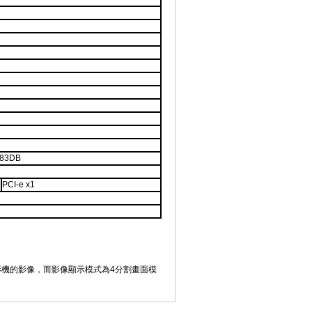
83DB
PCI-e x1
攝影機的影像，而影像顯示模式為4分割畫面模