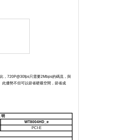
壓縮比，720P@30fps只需要2Mbps的碼流，與
倍。此優勢不但可以節省硬碟空間，節省成
 明
WT8004HD_e
PCI-E