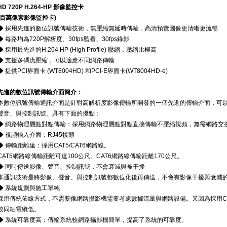
HD 720P H.264-HP 影像監控卡
(百萬像素影像監控卡)
◆ 採用先進的數位訊號傳輸技術，無壓縮無延時傳輸，高清預覽圖像更清晰更流暢
◆ 每路均為720P解析度、30fps監看、30fps錄影
◆ 採用最先進的H.264 HP (High Profile) 壓縮，壓縮比極高
◆ 支援多碼流壓縮，可以適應不同網路傳輸
◆ 提供PCI界面卡 (WT8004HD) 和PCI-E界面卡(WT8004HD-e)
先進的數位訊號傳輸介面簡介：
本數位訊號傳輸通訊介面是針對高解析度影像傳輸所開發的一個先進的傳輸介面，可以在同
聲音、與控制訊號。具有下面的優點：
◆ 網路物理層點對點傳輸：採用網路物理層點對點直接傳輸不壓縮視頻，無需網路交
◆ 視頻輸入介面：RJ45接頭
◆ 傳輸距離遠：採用CAT5/CAT6網路線。
CAT5網路線傳輸距離可達100公尺。CAT6網路線傳輸距離170公尺。
◆ 同時傳送影像、聲音、控制訊號，不會衰減與被干擾
本通訊技術是將影像、聲音、與控制訊號都數位化後再傳送，不會有影像干擾與衰減
◆ 系統規劃與施工單純
採用傳統佈線方式，不需要像網路攝影機需要考慮數據流量與網路設備。又因為採用CAT
較同軸電纜低。
◆ 系統可靠度高：傳輸系統較網路攝影機簡單，提高了系統的可靠度。