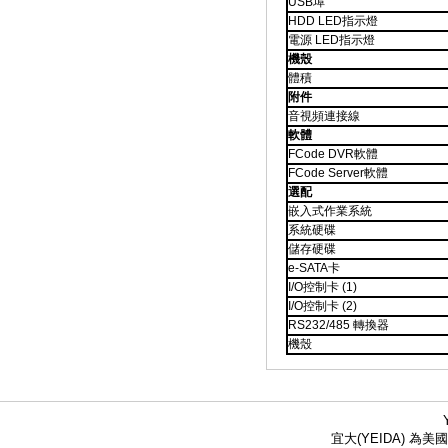
USB埠
HDD LED指示燈
電源 LED指示燈
機殼
體積
附件
音視頻連接線
軟體
FCode DVR軟體
FCode Server軟體
選配
嵌入式作業系統
系統硬碟
儲存硬碟
e-SATA卡
I/O控制卡 (1)
I/O控制卡 (2)
RS232/485 轉換器
機殼
宜大(YEIDA) 為美國