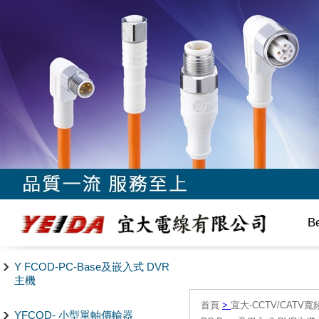
B
Y FCOD-PC-Base及嵌入式 DVR
主機
首頁
>
宜大-CCTV/CAT
YFCOD- 小型單軸傳輸器