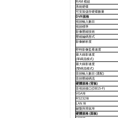
RAM 模組
系統硬碟
可安裝儲存硬碟數量
DVR規格
視頻輸入數目
視頻標準
影像壓縮技術
壓縮編碼形式
影像解析度
即時影像監看速度
最大錄影速度
(單碼流模式)
最大錄影速度
(雙碼流模式)
音頻輸入數目 (選配)
音頻壓縮碼流
硬體規格 (背板)
音視頻接口(DB15-F)
VGA埠
RS232埠
LAN 埠
鍵盤與滑鼠埠
硬體規格 (面板)