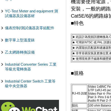
機需要使用電源，
安裝，一般的網路
YC-Test Meter and equipment 測
Cat5E/6的網路
試儀器及設備器材
■特色
儀表控制/測試儀器及零組配件
★ 此設計為視頻訊號轉換為 C
數字掌上型溫度錶
★ 可用於NTSC 或 PAL 訊
★ 內置阻抗匹配器和過濾器
乙太網路轉換設備
★ 非常容易安裝及更換位置,
★ 使用現有房子線路和牆壁
Industrial Converter Series 工業
等級光電轉換器
■規格
Industrial Center Switch 工業等
級中央交換器
Video 1xBNC Fem
UTP 1xRJ-45 jac
RJ-45 訊號
Video Pair 4- Pin
Pair 3- Pins 3 & 6
Audio R Pair 2- 
阻抗
100 ohm Balanc