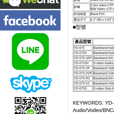
頻寬
Video DC-12 MHz
Color video UTP 
距離
B/W Video UTP C
外殼材質
Black PVC
產品尺寸
2.2" (W) x 3.03" (
■型號
產品型號
YD-075
Baseband Audi
YD-075V
Baseband Audi
YD-075-VAP
Baseband A/V 
YD-075SV
S-video Audio(
YD-075-VP
Baseband Vide
YD-075-VVP
Baseband Vide
YD-075-R3
Baseband A/V 
YD-075-V3
Baseband Vide
YD-075S
S-video Only A
KEYWORDS: YD
Audio/Vodeo/BNC