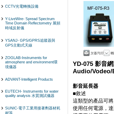
CCTV光電轉換設備
Y-LiveWire- Spread Spectrum
Time Domain Reflectometry 展頻
時域反射儀
YSANJ- GPS/GPRS追蹤器與
GPS主動式天線
ZOGLAB-Instruments for
atmosphere and environment環
YD-075 影音
境儀器
Audio/Vodeo/
ADVANT-Intelligent Products
影音延長器
EUTECH- Instruments for water
■敘述
quality analysis 水質測試儀器
這類型的產品可將原
使用任何電源，達
SUNIC-電子工業用接著劑器材耗
材等