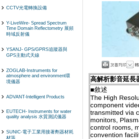
CCTV光電轉換設備
Y-LiveWire- Spread Spectrum
Time Domain Reflectometry 展頻
時域反射儀
YSANJ- GPS/GPRS追蹤器與
GPS主動式天線
ZOGLAB-Instruments for
atmosphere and environment環
高解析影音延長
境儀器
■敘述
ADVANT-Intelligent Products
The High Resolu
component video 
EUTECH- Instruments for water
transmitted via 
quality analysis 水質測試儀器
monitors, Plasma
control rooms, 
SUNIC-電子工業用接著劑器材耗
convention facil
材等