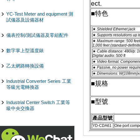
ect.
■特色
YC-Test Meter and equipment 測
試儀器及設備器材
★
Shielded Ethernet jack
儀表控制/測試儀器及零組配件
★
Supports resolutions up 
★
Maximum range: 500 feet 
1,000 feet (standard-definiti
數字掌上型溫度錶
★
Cable distance: 480i/p: 1
Digital audio: 500 ft
★
Video format: Componen
乙太網路轉換設備
★
Passive, no power requir
★
Dimensions: W(108mm)
Industrial Converter Series 工業
■規格
等級光電轉換器
■型號
Industrial Center Switch 工業等
級中央交換器
產品型號
YD-CDA61
One port comp