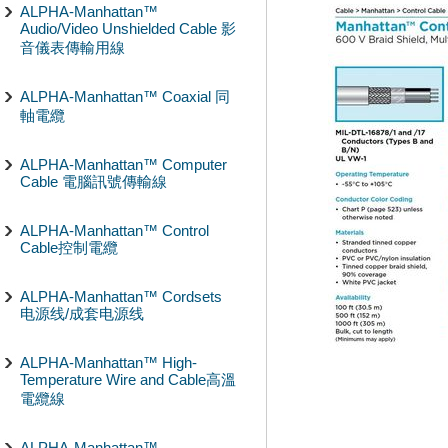
ALPHA-Manhattan™
Audio/Video Unshielded Cable 影
音儀表傳輸用線
ALPHA-Manhattan™ Coaxial 同
軸電纜
ALPHA-Manhattan™ Computer
Cable 電腦訊號傳輸線
ALPHA-Manhattan™ Control
Cable控制電纜
ALPHA-Manhattan™ Cordsets
电源线/成套电源线
ALPHA-Manhattan™ High-
Temperature Wire and Cable高溫
電纜線
ALPHA-Manhattan™