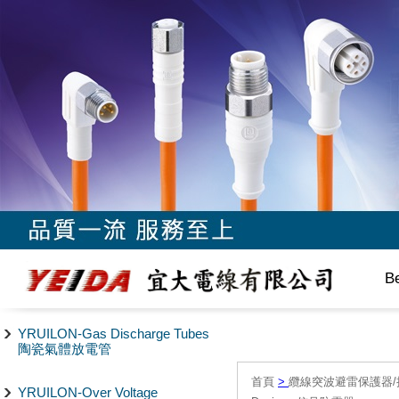
B
YRUILON-Gas Discharge Tubes
陶瓷氣體放電管
首頁
>
纜線突波避雷保護器/
YRUILON-Over Voltage