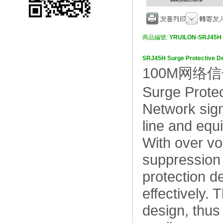
商品編號:
YRUILON-SRJ45H
SRJ45H Surge Protective
100M网络
Surge Protec
Network signa
line and equ
With over vo
suppression u
protection d
effectively.
design, thus