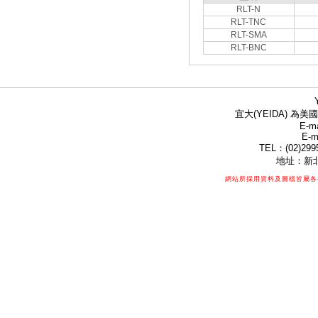
RLT-N
RLT-TNC
RLT-SMA
RLT-BNC
宜大(YEIDA) 為美國
E-ma
E-m
TEL：(02)299
地址：新北
網站所採用資料及圖檔皆屬各