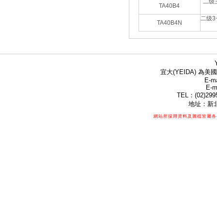
二级
TA40B4
二级3
TA40B4N
宜大(YEIDA) 為美國
E-ma
E-m
TEL：(02)299
地址：新北
網站所採用資料及圖檔皆屬各