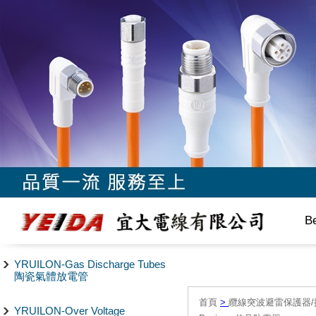
B
YRUILON-Gas Discharge Tubes
陶瓷氣體放電管
首頁
>
纜線突波避雷保護器/
YRUILON-Over Voltage