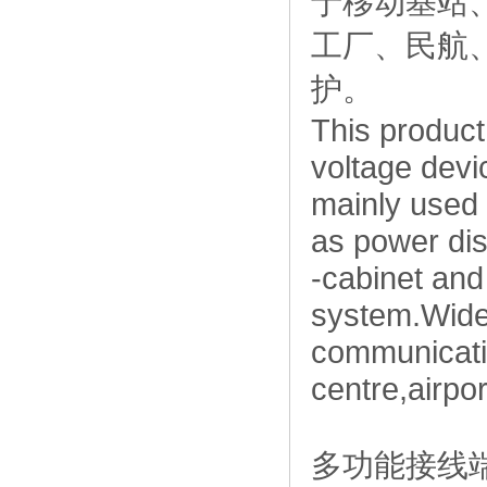
于移动基站
工厂、民航
护。
This product
voltage dev
mainly used
as power dist
-cabinet and
system.Widel
communicati
centre,airpo
多功能接线