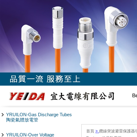
B
YRUILON-Gas Discharge Tubes
陶瓷氣體放電管
首頁
>
纜線突波避雷保護器/
YRUILON-Over Voltage