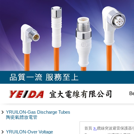
B
YRUILON-Gas Discharge Tubes
陶瓷氣體放電管
首頁
>
纜線突波避雷保護器/
YRUILON-Over Voltage