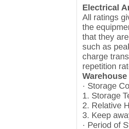
Electrical 
All ratings g
the equipmen
that they ar
such as peak
charge trans
repetition rat
Warehouse 
· Storage Co
1. Storage 
2. Relative
3. Keep away
· Period of 