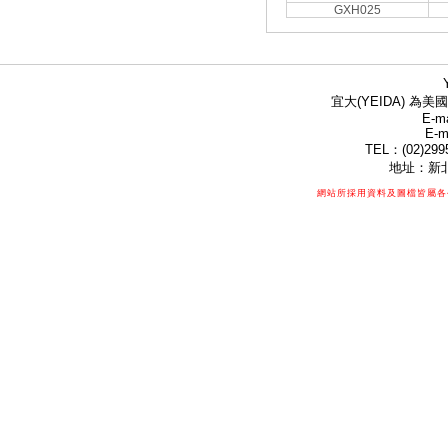
GXH025
宜大(YEIDA) 為美國
E-ma
E-m
TEL：(02)299
地址：新北
網站所採用資料及圖檔皆屬各