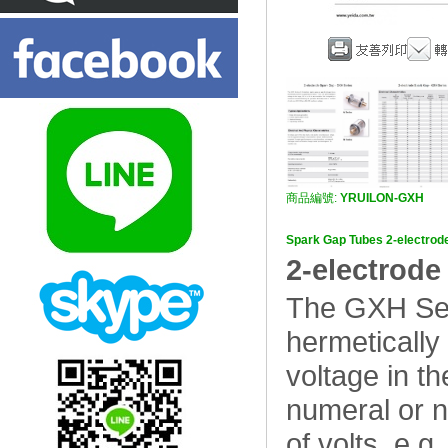
商品編號:
YRUILON-GXH
Spark Gap Tubes 2-electr
2-electro
The GXH Seri
hermetically
voltage in th
numeral or n
of volts, e