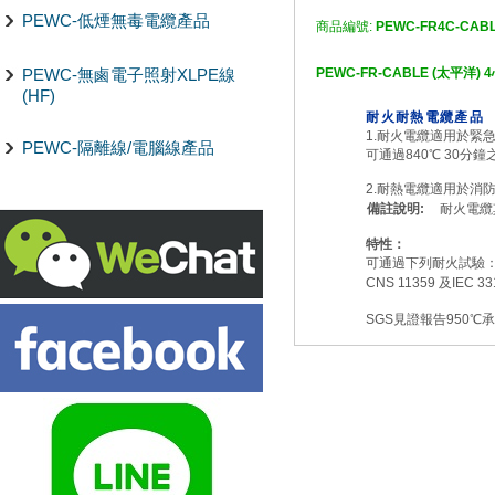
PEWC-低煙無毒電纜產品
商品編號:
PEWC-FR4C-CAB
PEWC-無鹵電子照射XLPE線
PEWC-FR-CABLE
(太平洋)
(HF)
耐火耐熱電纜產品
1.耐火電纜適用於
PEWC-隔離線/電腦線產品
可通過840℃ 30分
2.耐熱電纜適用於消
備註說明:
耐火電纜其
特性：
可通過下列耐火試驗
CNS 11359 及IEC 33
SGS見證報告950℃