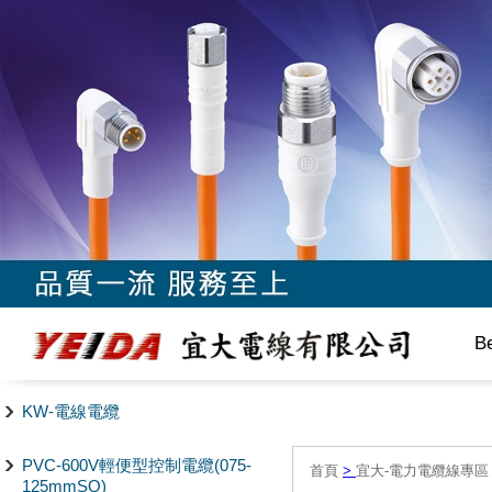
B
KW-電線電纜
PVC-600V輕便型控制電纜(075-
首頁
>
宜大-電力電纜線專區
125mmSQ)