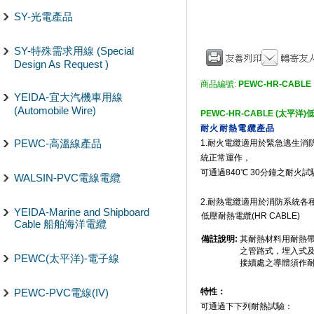
SY-光電產品
SY-特殊需求用線 (Special
Design As Request )
商品編號:
PEWC-HR-CABLE
YEIDA-宜大汽機車用線
(Automobile Wire)
PEWC-HR-CABLE
(太平洋)
低
耐火耐熱電纜產品
PEWC-高溫線產品
1.耐火電纜適用於緊急逃生
統正常運作，
可通過840℃ 30分鐘之耐火試
WALSIN-PVC電線電纜
2.耐熱電纜適用於消防系統各
YEIDA-Marine and Shipboard
低壓耐熱電纜(HR CABLE)
Cable 船舶海洋電纜
備註說明:
其耐熱材料用耐熱帶
之管路式，埋入式
PEWC(太平洋)-電子線
接續處之導體須作
PEWC-PVC電線(IV)
特性：
可通過下下列耐熱試驗：