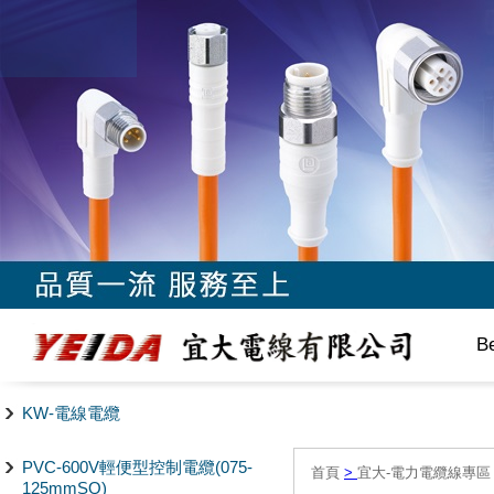
B
KW-電線電纜
PVC-600V輕便型控制電纜(075-
首頁
>
宜大-電力電纜線專區
125mmSQ)