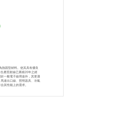
線
升為熱固型材料。使其具有優良
洋生產照射線已累積20年之經
用於一般電子線用途外，其更適
、馬達出口線、照明器具、冷氣
符合其性能上的需求。