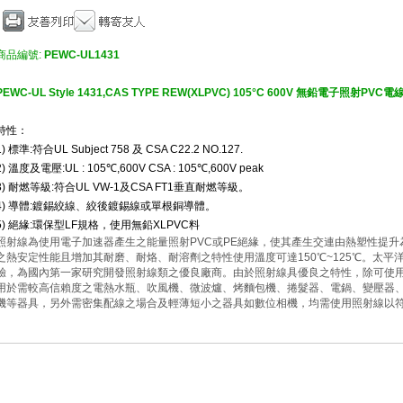
商品編號:
PEWC-UL1431
PEWC-UL Style 1431,CAS TYPE REW(XLPVC) 105°C 600V 無鉛電子照射PVC電
特性：
1) 標準:符合UL Subject 758 及 CSA C22.2 NO.127.
2) 溫度及電壓:UL : 105℃,600V CSA : 105℃,600V peak
3) 耐燃等級:符合UL VW-1及CSA FT1垂直耐燃等級。
4) 導體:鍍錫絞線、絞後鍍錫線或單根銅導體。
5) 絕緣:環保型LF規格，使用無鉛XLPVC料
照射線為使用電子加速器產生之能量照射PVC或PE絕緣，使其產生交連由熱塑性提
之熱安定性能且增加其耐磨、耐烙、耐溶劑之特性使用溫度可達150℃~125℃。太平
驗，為國內第一家研究開發照射線類之優良廠商。由於照射線具優良之特性，除可使
用於需較高信賴度之電熱水瓶、吹風機、微波爐、烤麵包機、捲髮器、電鍋、變壓器
機等器具，另外需密集配線之場合及輕薄短小之器具如數位相機，均需使用照射線以