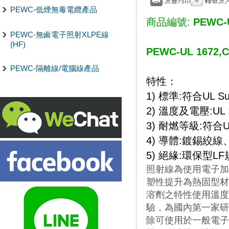
PEWC-低煙無毒電纜產品
商品編號:
PEWC-
PEWC-無鹵電子照射XLPE線
(HF)
PEWC-UL 1672
PEWC-隔離線/電腦線產品
特性：
1) 標準:符合UL Sub
2) 溫度及電壓:UL : 
3) 耐燃等級:符合U
4) 導體:鍍錫絞
5) 絕緣:環保型L
照射線為使用電子加
塑性提升為熱固型材
溶劑之特性使用溫度可
驗，為國內第一家研
除可使用於一般電子