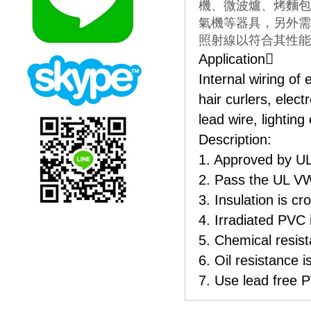
機、微波爐、烤麵包
氣機等器具，另外需
照射線以符合其性能
Application􀄈
Internal wiring of
hair curlers, elect
lead wire, lighting
Description:
1. Approved by U
2. Pass the UL VW
3. Insulation is cr
4. Irradiated PVC 
5. Chemical resis
6. Oil resistance 
7. Use lead free