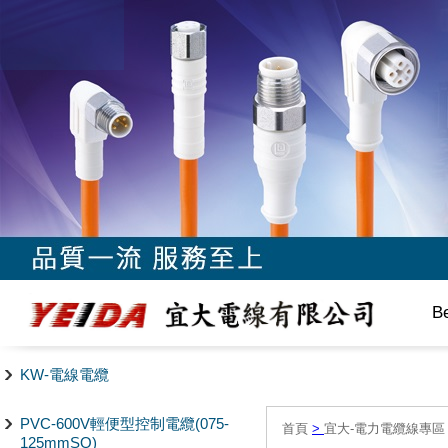
B
KW-電線電纜
PVC-600V輕便型控制電纜(075-
首頁
>
宜大-電力電纜線專區
125mmSQ)