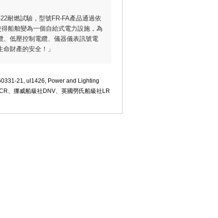
22耐燃試驗，型號FR-FA產品通過依
站，使得船舶變為一個自給式電力設施，為
纜、低壓控制電纜、儀器儀表訊號電
生命財產的安全！」
331-21, ul1426, Power and Lighting
驗船中心CR、挪威船級社DNV、英國勞氏船級社LR