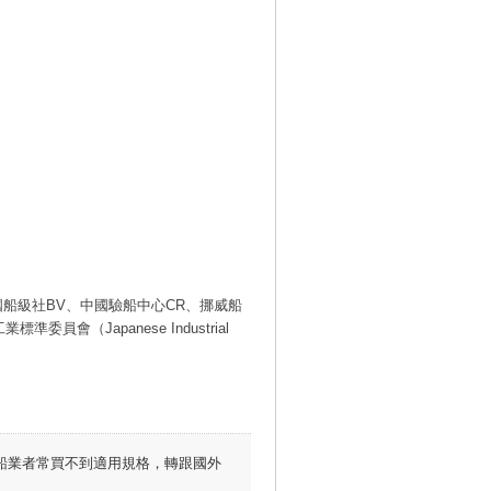
船級社BV、中國驗船中心CR、挪威船
會（Japanese Industrial
船業者常買不到適用規格，轉跟國外