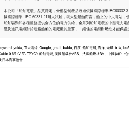
本公司「船舶電纜」品質穩定，全部型號產品通過依據國際標準IEC60332-3-
據國際標準. IEC 60331-21耐火試驗，就大型船舶而言，船上的中央電
船舶驅動和各種服務提供全方位的電力供給，全系列船舶電纜的中壓電力電
纜及通訊電纜對於這艘船舶的電廠極其重要，「絕佳的電纜耐燃性才能保護
keyword: yeida, 宜大電線, Google, gmail, baidu, 百度, 船舶電纜, 海洋, 遊艇, fr-fa, iec60
Cable 0.6/1kV FA-TPYCY 船舶電纜, 美國船級社ABS、法國船級社BV、中國
及日本海事協會