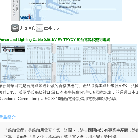
Power and Lighting Cable 0.6/1kV FA-TPYCY 船舶電源和照明電纜
華新麗華目前是台灣國際造船廠的合格供應商。產品取得美國船級社ABS、法國
級社DNV、英國勞氏船級社LR及日本海事協會NK等6項國際認證，並通過日本工業標準委員
Standards Committee）JISC 3410船舶電器設備用電纜和軟線檢驗。
產品簡介
「船舶電纜」是船舶用電安全第一道關卡，過去因國內沒有專業生產商，造
下單，又面對「量太少，成本高」或「買太多，用不完」等困擾。