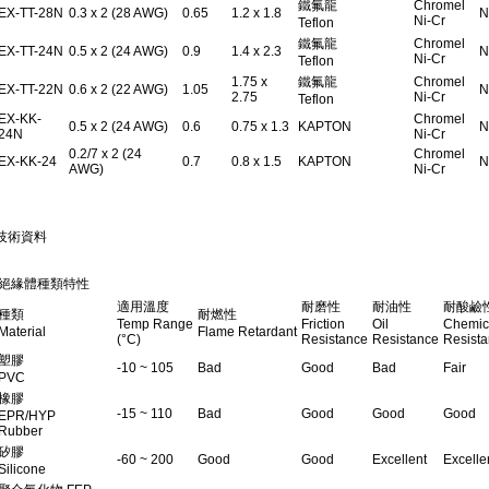
鐵氟龍
Chromel
EX-TT-28N
0.3 x 2 (28 AWG)
0.65
1.2 x 1.8
N
Ni-Cr
Teflon
鐵氟龍
Chromel
EX-TT-24N
0.5 x 2 (24 AWG)
0.9
1.4 x 2.3
N
Ni-Cr
Teflon
1.75 x
鐵氟龍
Chromel
EX-TT-22N
0.6 x 2 (22 AWG)
1.05
N
2.75
Ni-Cr
Teflon
EX-KK-
Chromel
0.5 x 2 (24 AWG)
0.6
0.75 x 1.3
KAPTON
N
24N
Ni-Cr
0.2/7 x 2 (24
Chromel
EX-KK-24
0.7
0.8 x 1.5
KAPTON
N
AWG)
Ni-Cr
技術資料
絕緣體種類特性
適用溫度
耐磨性
耐油性
耐酸鹼
種類
耐燃性
Temp Range
Friction
Oil
Chemic
Material
Flame Retardant
(°C)
Resistance
Resistance
Resist
塑膠
-10 ~ 105
Bad
Good
Bad
Fair
PVC
橡膠
-15 ~ 110
Bad
Good
Good
Good
EPR/HYP
Rubber
矽膠
-60 ~ 200
Good
Good
Excellent
Excelle
Silicone