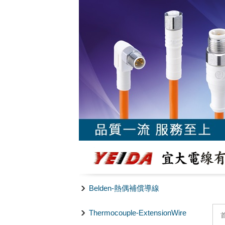
Belden-熱偶補償導線
Thermocouple-ExtensionWire