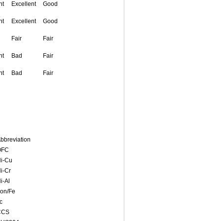
nt
Excellent
Good
nt
Excellent
Good
Fair
Fair
nt
Bad
Fair
nt
Bad
Fair
bbreviation
OFC
i-Cu
i-Cr
i-Al
ron/Fe
c
CCS