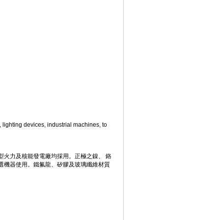
ighting devices, industrial machines, to
大型火力及核能發電廠均採用。正極之鎳、 鉻
，應慎選機器使用。鐵氟龍、矽膠及玻璃纖維材質