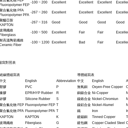
聚合氟化物 FEP
-100 ~ 200
Excellent
Excellent
Excellent
Excelle
Fluoropolymer FEP
聚合氟化物 PFA
-267 ~ 260
Excellent
Excellent
Excellent
Excelle
Fluoropolymer PFA
聚醯亞胺
-267 ~ 316
Good
Good
Good
Good
KAPTON
玻璃纖維
-100 ~ 500
Excellent
Fair
Fair
Excelle
Fiberglass
耐高溫陶瓷纖維
-100 ~ 1200
Excellent
Bad
Fair
Excelle
Ceramic Fiber
縮寫對照表
絕緣體縮寫表
導體縮寫表
中文
English
Abbreviation
中文
English
A
塑膠
PVC
P
無氧銅
Oxyen-Free Copper
橡膠
EPR/HYP Rubber
R
銅鎳合金
Ni-Copper
N
矽膠
Silicone Rubber
S
鎳鉻合金
Nickel-Chromiun
N
聚合氟化物 FEP
Fluoropolymer FEP
T
鎳鋁合金
Nickel-Alumel
N
聚合氟化物 PFA
Fluoropolymer PFA
T
鐵
Iron
I
KAPTON
KAPTON
K
鍍錫銅
Tinned Copper
T
玻璃纖維
Fiberglass
G
鍍包鋼
Copper Claded Steel