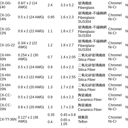
EX-GG-
0.6/7 x 2 (14
玻璃纖維
Chromel
2.4
3.3 x 5.2
N
140
AWG)
Ni-Cr
Fiberglass
玻璃纖維-不鏽鋼網
EX-1G-
Chromel
0.5 x 2 (24 AWG)
0.95
1.6 x 2.3
N
Fiberglass-
24N
Ni-Cr
SUS304
玻璃纖維-不鏽鋼網
EX-1G-
Chromel
0.6 x 2 (22 AWG)
1.1
1.8 x 2.7
N
Fiberglass-
22N
Ni-Cr
SUS304
玻璃纖維-不鏽鋼網
0.3/4 x 2 (22
Chromel
EX-1G-22
1.2
1.8 x 2.7
N
Fiberglass-
AWG)
Ni-Cr
SUS304
EX-HH-
0.254 x 2 (30
二氧化矽玻璃纖維
Chromel
0.7
1.4 x 2.05
N
30N
AWG)
Ni-Cr
Silica Fiber
EX-HH-
二氧化矽玻璃纖維
Chromel
0.5 x 2 (24 AWG)
0.9
1.6 x 2.3
N
24N
Ni-Cr
Silica Fiber
EX-HH-
二氧化矽玻璃纖維
Chromel
0.6 x 2 (22 AWG)
1.2
1.6 x 2.55
N
22N
Ni-Cr
Silica Fiber
EX-HH-
二氧化矽玻璃纖維
Chromel
0.8 x 2 (20 AWG)
1.3
1.7 x 2.8
N
20N
Ni-Cr
Silica Fiber
EX-CC-
陶瓷纖維
Chromel
0.5 x 2 (24 AWG)
0.9
1.6 x 2.3
N
24N
Ni-Cr
Ceramics Fiber
EX-CC-
陶瓷纖維
Chromel
0.8 x 2 (20 AWG)
1.3
1.7 x 2.8
N
20N
Ni-Cr
Ceramics Fiber
0.35
0.45 x 0.8
鐵氟龍
0.127 x 2 (36
Chromel
EX-TT-36N
N
0.65 x
AWG)
Ni-Cr
Teflon
0.4
1.05