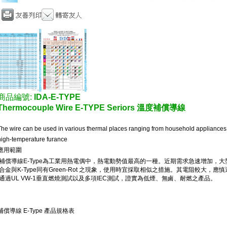
商品編號:
IDA-E-TYPE
Thermocouple Wire E-TYPE Seriors 溫度補償導線
The wire can be used in various thermal places ranging from household appliances, l
high-temperature furance
應用範圍
補償導線E-Type為工業用熱電偶中，熱電動勢值最高的一種。近期需求急速增加，
合金與K-Type同有Green-Rot 之現象，使用時宜採取相似之措施。其電阻較大
通過UL VW-1垂直燃燒測試以及多項IEC測試，證實為低煙、無鹵、耐燃之產品。
補償導線 E-Type 產品規格表