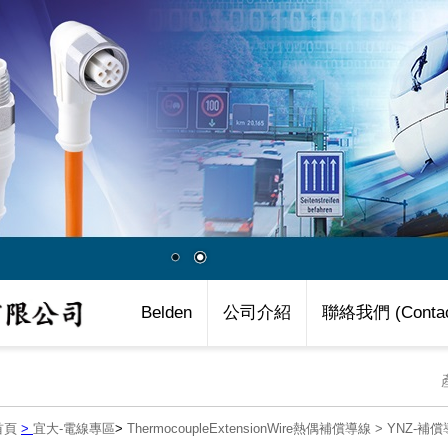
Belden
公司介紹
聯絡我們 (Contac
首頁
>
宜大-電線專區
>
ThermocoupleExtensionWire熱偶補償導線
>
YNZ-補償導