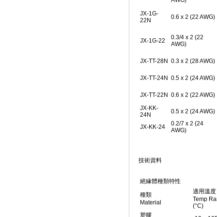
AWG)
JX-1G-
0.6 x 2 (22 AWG)
22N
0.3/4 x 2 (22
JX-1G-22
AWG)
JX-TT-28N
0.3 x 2 (28 AWG)
JX-TT-24N
0.5 x 2 (24 AWG)
JX-TT-22N
0.6 x 2 (22 AWG)
JX-KK-
0.5 x 2 (24 AWG)
24N
0.2/7 x 2 (24
JX-KK-24
AWG)
技術資料
絕緣體種類特性
適用溫度
種類
Temp Ra
Material
(°C)
塑膠