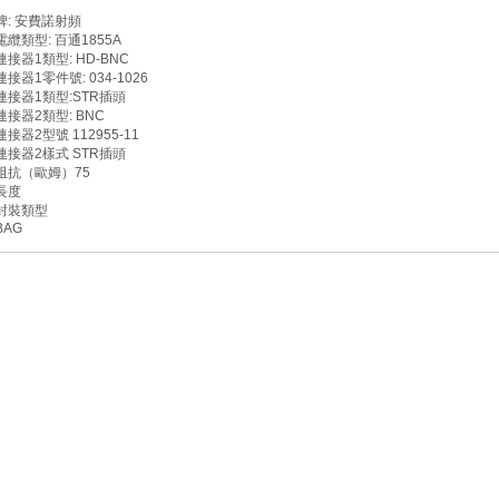
牌: 安費諾射頻
電纜類型: 百通1855A
連接器1類型: HD-BNC
連接器1零件號: 034-1026
連接器1類型:STR插頭
連接器2類型: BNC
連接器2型號 112955-11
連接器2樣式 STR插頭
阻抗（歐姆）75
長度
封裝類型
BAG