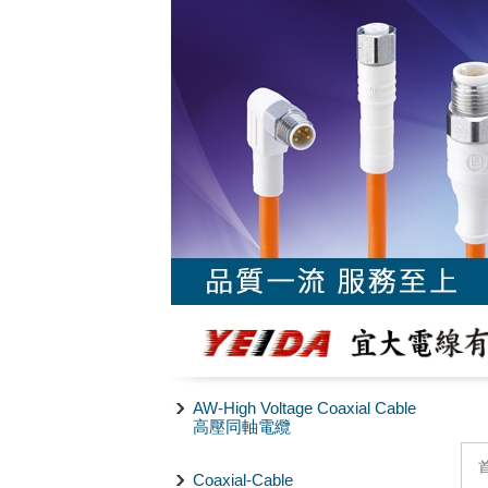
AW-High Voltage Coaxial Cable
高壓同軸電纜
Coaxial-Cable