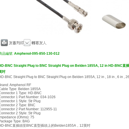
商品編號:
Amphenol-095-850-130-012
HD-BNC Straight Plug to BNC Straight Plug on Belden 1855A, 12 in 
英吋
HD-BNC Straight Plug to BNC Straight Plug on Belden 1855A, 12 in , 18 in , 6 in , 26
Brand: Amphenol RF
Cable Type: Belden 1855A
Connector 1 Type: HD-BNC
Connector 1 Part Number: 034-1026
Connector 1 Style: Str Plug
Connector 2 Type: BNC
Connector 2 Part Number: 112955-11
Connector 2 Style: Str Plug
Impedance (Ohms): 75
Package Type: BAG
HD-BNC直插頭至BNC直型插頭上的Belden1855A，12英吋