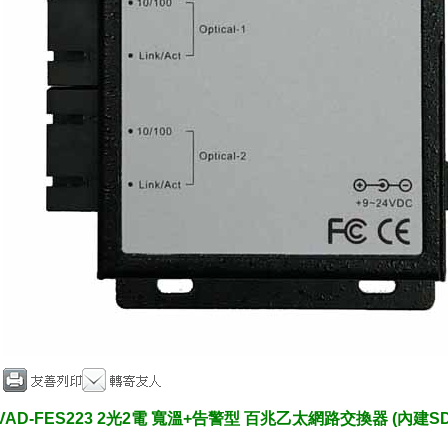
VAD-FES223 2光2電 寬溫+告警型 百兆乙太網路交換器 (內建