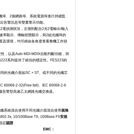
即針對2個光纖埠、2個網路埠、系統電源埠進行持續監
輸出告警訊息等雙重警示功能。
光2電偵測狀況，左側則配合2光2電輸出/輸入
號速率顯示、傳輸狀態顯示，與2組光纖埠的
裝位置及環境，均可經由各角度查看整機工作狀
，以及Auto MDI-MDIX自動判斷功能，與
能，因此FES223系列提供了絕佳的穩定性。FES223的
的光纖介面如SC + ST、或不同的光纖芯
-2-32(Free fall)、IEC 60068-2-6
性的寬溫告警型高速乙太網路光纖交換器。
光纖系統混合使用
不同光纖介面混合使用
規格
802.3x, 10/100Base TX, 100Base FX
安規
可指定
認證
EMC
：