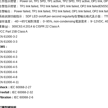
工作指示燈號： Power on, TP1 SPD, TP1 active, TP2 SPD, TP2 active, OP1 link, OP
告警指示燈號： TP1 link failed, TP2 link failed, OP1 link failed, OP2 link failed
EN550
告警輸出： Power failed, TP1 link failed, TP2 link failed, OP1 link failed, OP2 link fai
系統偵測功能指示： SDF LED on/off per-second regularity
告警輸出格式及介面： TTL
儲存溫度： -40~+85℃
相對溼度： 0~95%, non-condensing
電源需求： 9~12VDC, 4
重量(g)： 300
C63.4:2014 & CISPR 22 Class A
FCC Part 15B Class A
EN 61000-3-2
EN 61000-3-3
EMS
：
EN 61000-4-2
EN 61000-4-3
EN 61000-4-4
EN 61000-4-5
EN 61000-4-6
EN 61000-4-8
EN 61000-4-11
Shock
：
IEC 60068-2-27
Freefall
：
IEC 60068-2-32
Vibration
：
IEC 60068-2-6
訂購型號說明