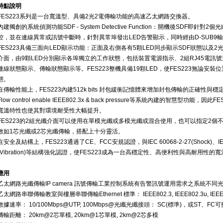
特點說明
FES223系列是一台寬溫型、具備2光2電傳輸功能的高速乙太網路交換器。
內建獨創的系統偵測功能SDF - System Detective Function：開機後SDF
控，並在連線異常或訊號中斷時，針對異常埠發出LED告警顯示，同時經由D-SUB9
FES223具備三面向LED顯示功能：正面及右側各有5顆LED同步顯示SDF狀態以及2
介面，由9顆LED分別顯示各埠獨立的工作狀態，包括裝置電源指示、2組RJ45電訊
連線狀態顯示、傳輸狀態顯示等。FES223整機具備19顆LED，使FES223無論安
態。
在傳輸性能上，FES223內建512k bits 封包緩衝記憶體來增加封包傳輸的正確性與穩定性
Flow control enable IEEE802.3x & back pressure等系統內建的智慧型功
寬溫特性也使其對環境耐受性大幅提升。
FES223的2組光纖介面可以使用在單模光纖或多模光纖或混合使用，也可以指定2個不同
數如1芯光纖或2芯光纖傳輸，搭配上十分靈活。
在安全及結構上，FES223通過了CE、FCC安規認證，與IEC 60068-2-27(Shock)、IEC 60068
(Vibration)等結構強化認證，使FES223成為一台高穩定性、高便利性與高耐用
應用
乙太網路光纖傳輸
IP camera 訊號傳輸
工業控制系統
有告警訊號運用需求之系統
不同
乙太網路串聯傳輸
教室與樓層串聯傳輸
Ethernet 標準： IEEE802.3, IEEE802.3u, IEEE
數據速率： 10/100Mbps@UTP, 100Mbps@光纖
光纖接頭： SC(標準)，或ST、FC
傳輸距離： 20km@2芯單模, 20km@1芯單模, 2km@2芯多模