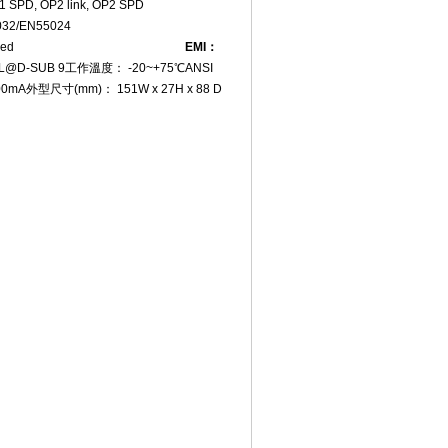
1 SPD, OP2 link, OP2 SPD
32/EN55024
led
EMI
：
@D-SUB 9
工作溫度： -20~+75℃
ANSI
00mA
外型尺寸(mm)： 151W x 27H x 88 D