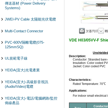
傳送器材 (Power Delivery
Systems)
JWEI-PV Cable 太陽能光伏電纜
Multi-Contact Connector
VDE H03/05VV-F Sh
PVC-600V隔離電纜(075-
125mmSQ)
Unshielded
Description:
UL規範電子線
Conductor: Stranded bare
Insulation: Color coded P
Jacket: Color coded PVC
YEIDA(宜大)光電產業
Characteristics:
YEIDA(宜大)-高級影音視訊
Rated Temperature: 70
℃
(Audio/Video)電纜
Applications:
For indoor small electrical
YEIDA(宜大)-電話/電腦網路/監控
佈線產品
Conductor