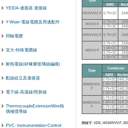
Type
AWG
No.
YEIDA-連接器 連接線
H03VVH2-F
0.75
×2C
24/
Y-Woer-電線電纜及周邊配件
0.75×2C
24/
H03VV-F
0.75×3C
24/
H05VVH2-F
0.75
×2C
24/
同軸電纜
0.75
×2C
24/
1.00
×2C
32/
宜大-特殊電纜線
H05VV-F
0.75
×3C
24/
1.00
×3C
32/
耐熱電線(矽橡膠玻璃絲編織)
Conductor
Type
AWG
No./m
配線組立及連接器
0.75
×2C
24/0.2
1.00
×2C
32/0.2
WW05VAS-
F
0.75
×3C
24/0.2
電子線-高溫線/照射線
1.00
×3C
32/0.2
0.75
×2C
24/0.2
1.00
×2C
32/0.2
WW05VDS-
ThermocoupleExtensionWire熱
F
0.75
×3C
24/0.2
偶補償導線
1.00
×3C
32/0.2
關鍵字: VDE, H03/05VV-F, 30
PVC- Instrumentation-Control-