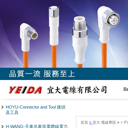
B
HOYU-Connector and Tool 接頭
及工具
首頁
>
宜大-電線專區
>
>
P
H-WANG-天車吊車等電纜線電力