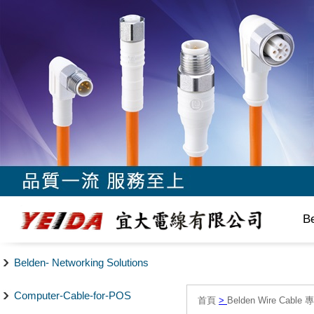
B
Belden- Networking Solutions
Computer-Cable-for-POS
首頁
>
Belden Wire Cable 