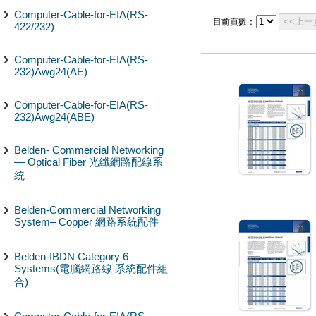
Computer-Cable-for-EIA(RS-
<<上一
目前頁數：
422/232)
Computer-Cable-for-EIA(RS-
232)Awg24(AE)
Computer-Cable-for-EIA(RS-
232)Awg24(ABE)
Belden- Commercial Networking
— Optical Fiber 光纖網路配線系
統
Belden-Commercial Networking
System– Copper 網路系統配件
Belden-IBDN Category 6
Systems(電腦網路線 系統配件組
合)