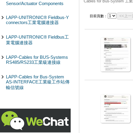
Cables for Bus-Syst
Sensor/Actuator Components
<<上一
目前頁數：
LAPP-UNITRONIC® Fieldbus-Y
connectors工業電腦連接器
LAPP-UNITRONIC® Fieldbus工
業電腦連接器
LAPP-Cables for BUS-Systems
RS485/RS233工業級連接線
LAPP-Cables for Bus-System
AS-INTERFACE工業級工作站傳
輸信號線