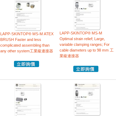
LAPP-SKINTOP® MS-M
LAPP-SKINTOP® MS-M ATEX
Optimal strain relief; Large,
BRUSH Faster and less
variable clamping ranges; For
complicated assembling than
cable diameters up to 98 mm 工
any other system工業級連接器
業級連接器