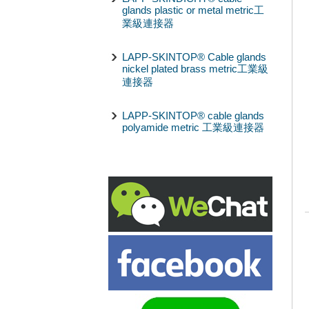
glands plastic or metal metric工
業級連接器
LAPP-SKINTOP® Cable glands
nickel plated brass metric工業級
連接器
LAPP-SKINTOP® cable glands
polyamide metric 工業級連接器