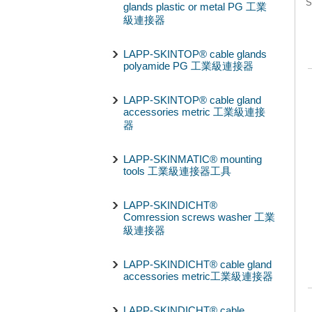
S
glands plastic or metal PG 工業
級連接器
LAPP-SKINTOP® cable glands
polyamide PG 工業級連接器
LAPP-SKINTOP® cable gland
accessories metric 工業級連接
器
LAPP-SKINMATIC® mounting
tools 工業級連接器工具
LAPP-SKINDICHT®
Comression screws washer 工業
級連接器
LAPP-SKINDICHT® cable gland
accessories metric工業級連接器
LAPP-SKINDICHT® cable