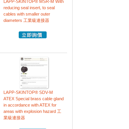
LAPP-SKINTOP® MSR-M With
reducing seal insert, to seal
cables with smaller outer
diameters 工業級連接器
LAPP-SKINTOP® SDV-M
ATEX Special brass cable gland
in accordance with ATEX for
areas with explosion hazard 工
業級連接器