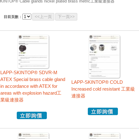
KINTOP® Cable glands nickel plated brass metric工業級連接器
<<上一頁
下一頁>>
目前頁數：
LAPP-SKINTOP® SDVR-M
ATEX Special brass cable gland
LAPP-SKINTOP® COLD
in accordance with ATEX for
Increased cold resistant 工業級
areas with explosion hazard工
連接器
業級連接器