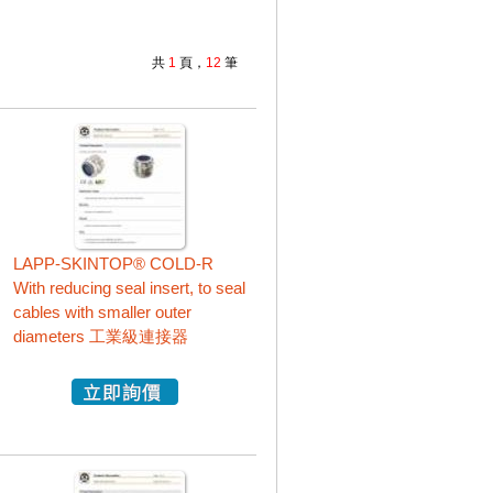
共
1
頁，
12
筆
LAPP-SKINTOP® COLD-R
With reducing seal insert, to seal
cables with smaller outer
diameters 工業級連接器