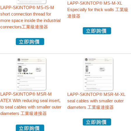
LAPP-SKINTOP® MS-M-XL
LAPP-SKINTOP® MS-IS-M
Especially for thick walls 工業級
short connection thread for
連接器
more space inside the industrial
connectors工業級連接器
LAPP-SKINTOP® MSR-M
LAPP-SKINTOP® MSR-M-XL
ATEX With reducing seal insert,
seal cables with smaller outer
to seal cables with smaller outer
diameters 工業級連接器
diameters 工業級連接器