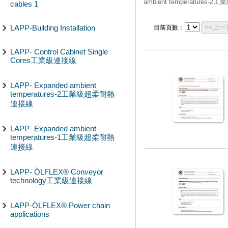
ambient temperature
cables 1
LAPP-Building Installation
<<上一
目前頁數：
LAPP- Control Cabinet Single
Cores工業級連接線
LAPP- Expanded ambient
temperatures-2工業級超柔耐熱
連接線
LAPP- Expanded ambient
temperatures-1工業級超柔耐熱
連接線
LAPP- ÖLFLEX® Conveyor
technology工業級連接線
LAPP-ÖLFLEX® Power chain
applications