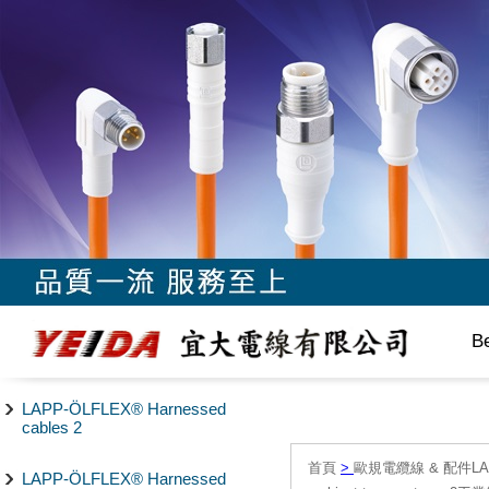
B
LAPP-ÖLFLEX® Harnessed
cables 2
首頁
>
歐規電纜線 & 配件LAPP/
LAPP-ÖLFLEX® Harnessed