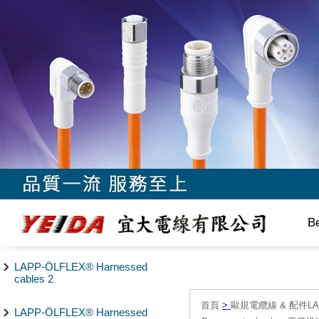
B
LAPP-ÖLFLEX® Harnessed
cables 2
首頁
>
歐規電纜線 & 配件LAPP/
LAPP-ÖLFLEX® Harnessed