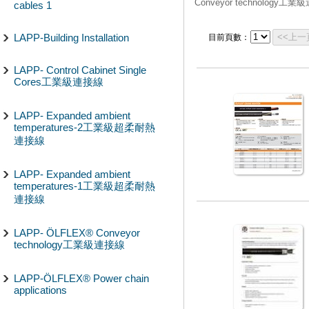
Conveyor technology工
cables 1
LAPP-Building Installation
<<上一
目前頁數：
LAPP- Control Cabinet Single
Cores工業級連接線
LAPP- Expanded ambient
temperatures-2工業級超柔耐熱
連接線
LAPP- Expanded ambient
temperatures-1工業級超柔耐熱
連接線
LAPP- ÖLFLEX® Conveyor
technology工業級連接線
LAPP-ÖLFLEX® Power chain
applications