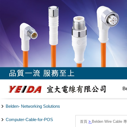
B
Belden- Networking Solutions
Computer-Cable-for-POS
首頁
>
Belden Wire Cable 