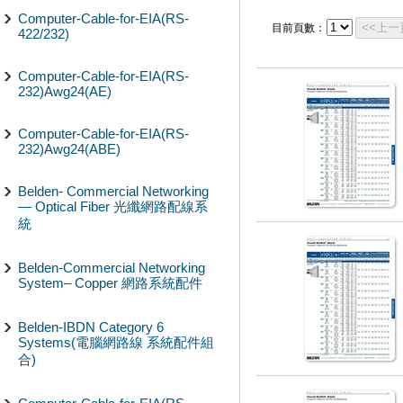
Computer-Cable-for-EIA(RS-
<<上一
目前頁數：
422/232)
Computer-Cable-for-EIA(RS-
232)Awg24(AE)
Computer-Cable-for-EIA(RS-
232)Awg24(ABE)
Belden- Commercial Networking
— Optical Fiber 光纖網路配線系
統
Belden-Commercial Networking
System– Copper 網路系統配件
Belden-IBDN Category 6
Systems(電腦網路線 系統配件組
合)