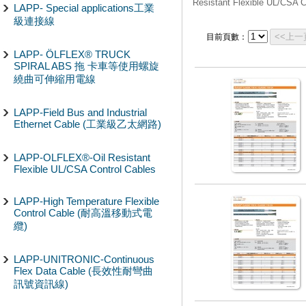
Resistant Flexible UL/CSA C
LAPP- Special applications工業
級連接線
<<上一
目前頁數：
LAPP- ÖLFLEX® TRUCK
SPIRAL ABS 拖 卡車等使用螺旋
繞曲可伸縮用電線
LAPP-Field Bus and Industrial
Ethernet Cable (工業級乙太網路)
LAPP-OLFLEX®-Oil Resistant
Flexible UL/CSA Control Cables
LAPP-High Temperature Flexible
Control Cable (耐高溫移動式電
纜)
LAPP-UNITRONIC-Continuous
Flex Data Cable (長效性耐彎曲
訊號資訊線)