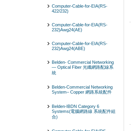
Computer-Cable-for-EIA(RS-
422/232)
Computer-Cable-for-EIA(RS-
232)Awg24(AE)
Computer-Cable-for-EIA(RS-
232)Awg24(ABE)
Belden- Commercial Networking
— Optical Fiber 光纖網路配線系
統
Belden-Commercial Networking
System– Copper 網路系統配件
Belden-IBDN Category 6
Systems(電腦網路線 系統配件組
合)