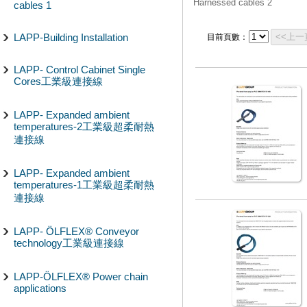
Harnessed cables 2
cables 1
LAPP-Building Installation
<<上一
目前頁數：
LAPP- Control Cabinet Single
Cores工業級連接線
LAPP- Expanded ambient
temperatures-2工業級超柔耐熱
連接線
LAPP- Expanded ambient
temperatures-1工業級超柔耐熱
連接線
LAPP- ÖLFLEX® Conveyor
technology工業級連接線
LAPP-ÖLFLEX® Power chain
applications