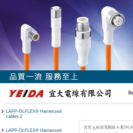
B
LAPP-ÖLFLEX® Harnessed
cables 2
首頁
>
歐規電纜線 & 配件LAPP/
LAPP-ÖLFLEX® Harnessed