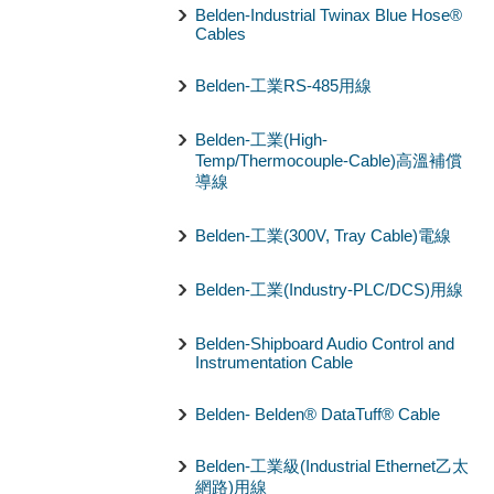
Belden-Industrial Twinax Blue Hose®
Cables
Belden-工業RS-485用線
Belden-工業(High-
Temp/Thermocouple-Cable)高溫補償
導線
Belden-工業(300V, Tray Cable)電線
Belden-工業(Industry-PLC/DCS)用線
Belden-Shipboard Audio Control and
Instrumentation Cable
Belden- Belden® DataTuff® Cable
Belden-工業級(Industrial Ethernet乙太
網路)用線