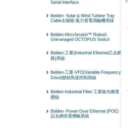
E
Serial Interface
Belden- Solar & Wind Turbine Tray
Cable太陽能 風力發電渦輪機用線
Belden-Hirschmann™ Robust
Unmanaged OCTOPUS Switch
Belden-工業(Industrial Ethernet乙太網
路)用線
Belden-工業-VFD(Variable Frequency
Drive)變頻馬達控制用線
Belden-Industrial Fiber 工業級光纖電
纜線
Belden- Power Over Ethernet (POE)
以太網供電傳輸系統