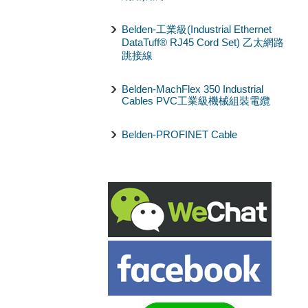
Belden-工業級(Industrial Ethernet
DataTuff® RJ45 Cord Set) 乙太網路
跳接線
Belden-MachFlex 350 Industrial
Cables PVC工業級機械組裝電纜
Belden-PROFINET Cable