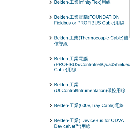
Belden-工業InfinityFlex)用線
Belden-工業電腦(FOUNDATION
Fieldbus or PROFIBUS Cable)用線
Belden-工業(Thermocouple-Cable)補
償導線
Belden-工業電腦
(PROFIBUS/Controlnet/QuadShielded
Cable)用線
Belden-工業
(ULControl/Intrumentation)儀控用線
Belden-工業(600V,Tray Cable)電線
Belden-工業( DeviceBus for ODVA
DeviceNet™)用線