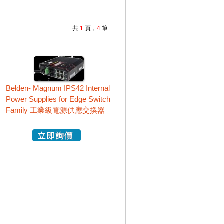
共
1
頁，
4
筆
Belden- Magnum IPS42 Internal
Power Supplies for Edge Switch
Family 工業級電源供應交換器