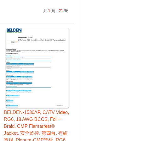
共
1
頁，
21
筆
BELDEN-1530AP, CATV Video,
RG6, 18 AWG BCCS, Foil +
Braid, CMP Flamarrest®
Jacket, 安全監控, 第四台, 有線
電視, Plenum-CMP等級, RG6,