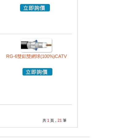
RG-6雙鋁雙網球(100%)CATV
共
1
頁，
21
筆