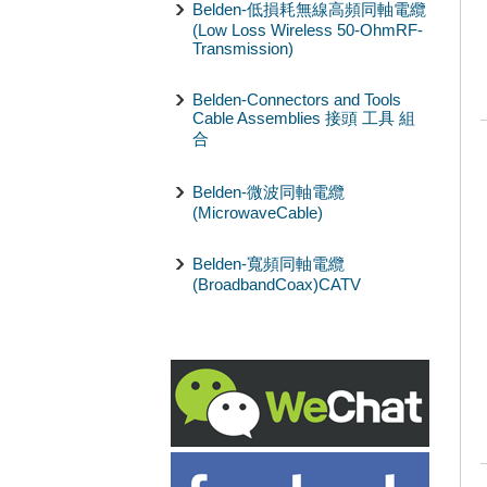
Belden-低損耗無線高頻同軸電纜
(Low Loss Wireless 50-OhmRF-
Transmission)
Belden-Connectors and Tools
Cable Assemblies 接頭 工具 組
合
Belden-微波同軸電纜
(MicrowaveCable)
Belden-寬頻同軸電纜
(BroadbandCoax)CATV