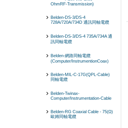
OhmRF-Transmission)
Belden-DS-3/DS-4
728A/720A/734D 通訊同軸電纜
Belden-DS-3/DS-4 735A/734A 通
訊同軸電纜
Belden-網路同軸電纜
(Computer/InstrumentionCoax)
Belden-MIL-C-17G(QPL-Cable)
同軸電纜
Belden-Twinax-
Computer/Instrumentation-Cable
Belden-RG Coaxial Cable - 75(Ω)
歐姆同軸電纜