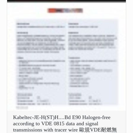
Kabeltec-JE-H(ST)H....Bd E90 Halogen-free
according to VDE 0815 data and signal
transmissions with tracer wire 歐規VDE耐燃無