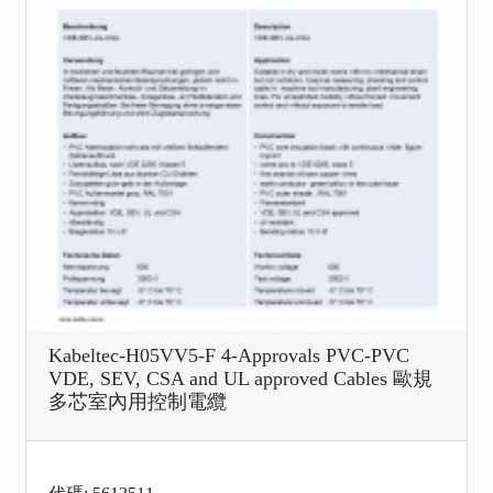
Kabeltec-H05VV5-F 4-Approvals PVC-PVC
VDE, SEV, CSA and UL approved Cables 歐規
多芯室內用控制電纜