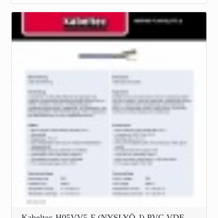
Kabeltec-H05VV5-F (NYSLYÖ-J) PVC VDE