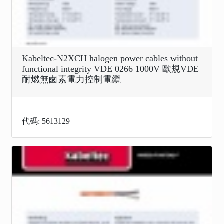
Kabeltec-N2XCH halogen power cables without
functional integrity VDE 0266 1000V 歐規VDE
耐燃無鹵素電力控制電纜
代碼: 5613129