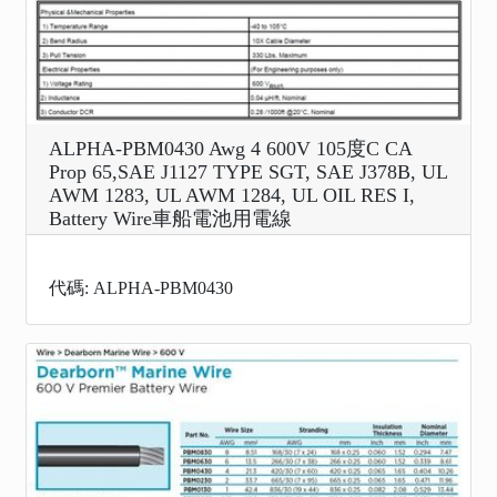
ALPHA-PBM0430 Awg 4 600V 105度C CA
Prop 65,SAE J1127 TYPE SGT, SAE J378B, UL
AWM 1283, UL AWM 1284, UL OIL RES I,
Battery Wire車船電池用電線
代碼: ALPHA-PBM0430