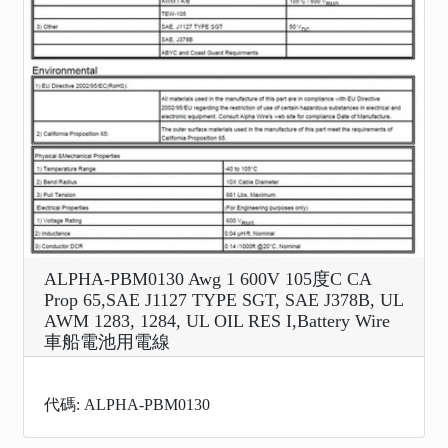
ALPHA-PBM0130 Awg 1 600V 105度C CA
Prop 65,SAE J1127 TYPE SGT, SAE J378B, UL
AWM 1283, 1284, UL OIL RES I,Battery Wire
車船電池用電線
代碼: ALPHA-PBM0130