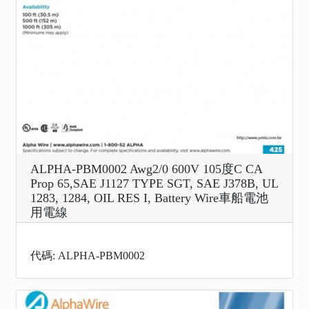
ALPHA-PBM0002 Awg2/0 600V 105度C CA
Prop 65,SAE J1127 TYPE SGT, SAE J378B, UL
1283, 1284, OIL RES I, Battery Wire車船電池
用電線
代碼: ALPHA-PBM0002