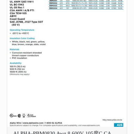
ALPHA-PBM0830 Awg 8 600V 105度C CA