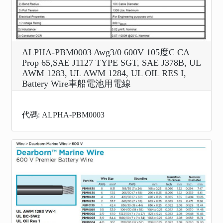
ALPHA-PBM0003 Awg3/0 600V 105度C CA
Prop 65,SAE J1127 TYPE SGT, SAE J378B, UL
AWM 1283, UL AWM 1284, UL OIL RES I,
Battery Wire車船電池用電線
代碼: ALPHA-PBM0003