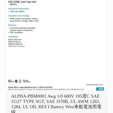
ALPHA-PBM0001 Awg 1/0 600V 105度C SAE
J1127 TYPE SGT, SAE J378B, UL AWM 1283,
1284, UL OIL RES I Battery Wire車船電池用電
線